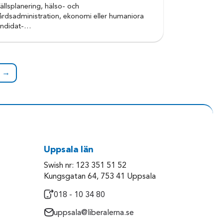
llsplanering, hälso- och
årdsadministration, ekonomi eller humaniora
andidat-…
a →
Uppsala län
Swish nr: 123 351 51 52
Kungsgatan 64, 753 41 Uppsala
018 - 10 34 80
uppsala@liberalerna.se