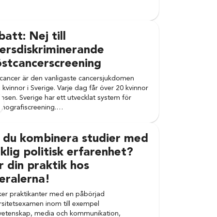
att: Nej till
ersdiskriminerande
östcancerscreening
cancer är den vanligaste cancersjukdomen
 kvinnor i Sverige. Varje dag får över 20 kvinnor
osen. Sverige har ett utvecklat system för
ografiscreening.…
l du kombinera studier med
klig politisk erfarenhet?
 din praktik hos
eralerna!
ker praktikanter med en påbörjad
rsitetsexamen inom till exempel
vetenskap, media och kommunikation,