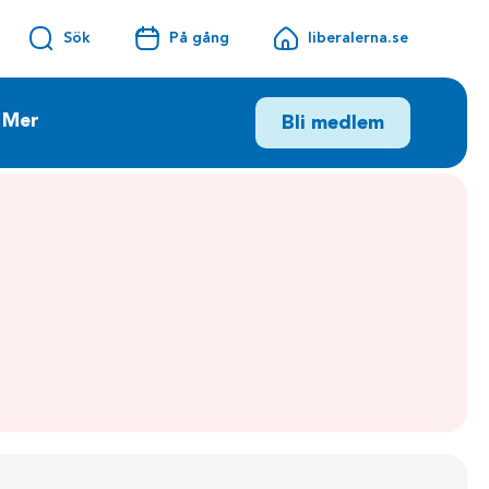
Sök
På gång
liberalerna.se
Mer
Bli medlem