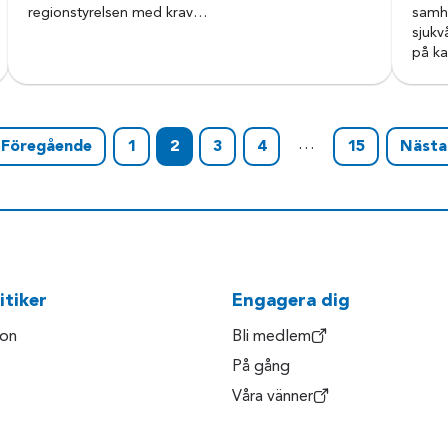
regionstyrelsen med krav…
samhä
sjukv
på k
…
Föregående
1
2
3
4
15
Näst
itiker
Engagera dig
son
Bli medlem
På gång
Våra vänner