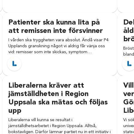
Patienter ska kunna lita på
Deb
att remissen inte försvinner
åld
br
I vården ska tryggheten vara absolut. Ändå visar P4
Upplands granskning något vi aldrig får vänja oss
Bröst
vid: remisser som inte skickas, symptom…
bland
diagn
mamm
Liberalerna kräver att
Vil
jämställdheten i Region
ver
Uppsala ska mätas och följas
Gör
upp
Lib
Liberalerna vill kunna se resultat i
Vi sö
jämställdhetsarbetet i Region Uppsala. Alltså,
unive
bokstavligen. Därför lämnar partiet nu in ett initiativ i
stats