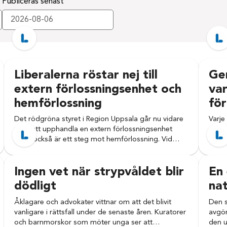
Publiceras senast
Liberalerna röstar nej till
Ge
extern förlossningsenhet och
var
hemförlossning
för
Det rödgröna styret i Region Uppsala går nu vidare
Varje
med att upphandla en extern förlossningsenhet
stort
vilket också är ett steg mot hemförlossning. Vid…
1 200
Ingen vet när strypvåldet blir
En 
dödligt
nat
Åklagare och advokater vittnar om att det blivit
Den s
vanligare i rättsfall under de senaste åren. Kuratorer
avgör
och barnmorskor som möter unga ser att…
den u