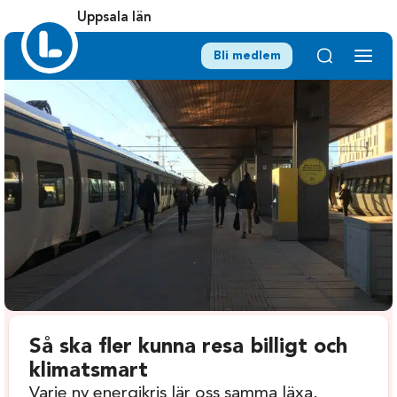
Uppsala län
Bli medlem
Så ska fler kunna resa billigt och
klimatsmart
Varje ny energikris lär oss samma läxa.