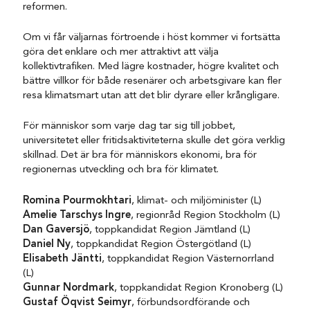
reformen.
Om vi får väljarnas förtroende i höst kommer vi fortsätta
göra det enklare och mer attraktivt att välja
kollektivtrafiken. Med lägre kostnader, högre kvalitet och
bättre villkor för både resenärer och arbetsgivare kan fler
resa klimatsmart utan att det blir dyrare eller krångligare.
För människor som varje dag tar sig till jobbet,
universitetet eller fritidsaktiviteterna skulle det göra verklig
skillnad. Det är bra för människors ekonomi, bra för
regionernas utveckling och bra för klimatet.
Romina Pourmokhtari
, klimat- och miljöminister (L)
Amelie Tarschys Ingre
, regionråd Region Stockholm (L)
Dan Gaversjö
, toppkandidat Region Jämtland (L)
Daniel Ny
, toppkandidat Region Östergötland (L)
Elisabeth Jäntti
, toppkandidat Region Västernorrland
(L)
Gunnar Nordmark
, toppkandidat Region Kronoberg (L)
Gustaf Öqvist Seimyr
, förbundsordförande och