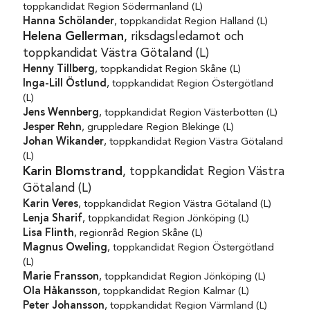
toppkandidat Region Södermanland (L)
Hanna Schölander
, toppkandidat Region Halland (L)
Helena Gellerman
, riksdagsledamot och
toppkandidat Västra Götaland (L)
Henny Tillberg
, toppkandidat Region Skåne (L)
Inga-Lill Östlund
, toppkandidat Region Östergötland
(L)
Jens Wennberg
, toppkandidat Region Västerbotten (L)
Jesper Rehn
, gruppledare Region Blekinge (L)
Johan Wikander
, toppkandidat Region Västra Götaland
(L)
Karin Blomstrand
, toppkandidat Region Västra
Götaland (L)
Karin Veres
, toppkandidat Region Västra Götaland (L)
Lenja Sharif
, toppkandidat Region Jönköping (L)
Lisa Flinth
, regionråd Region Skåne (L)
Magnus Oweling
, toppkandidat Region Östergötland
(L)
Marie Fransson
, toppkandidat Region Jönköping (L)
Ola Håkansson
, toppkandidat Region Kalmar (L)
Peter Johansson
, toppkandidat Region Värmland (L)