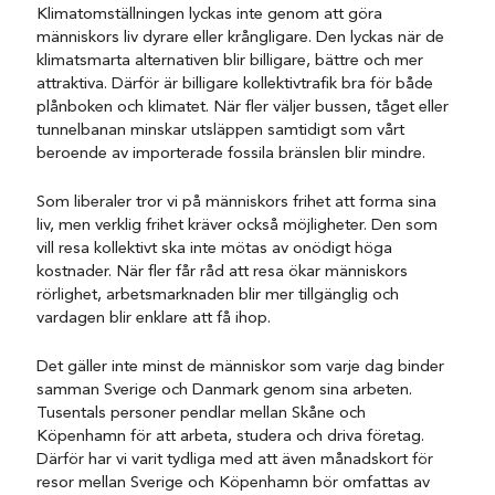
Klimatomställningen lyckas inte genom att göra
människors liv dyrare eller krångligare. Den lyckas när de
klimatsmarta alternativen blir billigare, bättre och mer
attraktiva. Därför är billigare kollektivtrafik bra för både
plånboken och klimatet. När fler väljer bussen, tåget eller
tunnelbanan minskar utsläppen samtidigt som vårt
beroende av importerade fossila bränslen blir mindre.
Som liberaler tror vi på människors frihet att forma sina
liv, men verklig frihet kräver också möjligheter. Den som
vill resa kollektivt ska inte mötas av onödigt höga
kostnader. När fler får råd att resa ökar människors
rörlighet, arbetsmarknaden blir mer tillgänglig och
vardagen blir enklare att få ihop.
Det gäller inte minst de människor som varje dag binder
samman Sverige och Danmark genom sina arbeten.
Tusentals personer pendlar mellan Skåne och
Köpenhamn för att arbeta, studera och driva företag.
Därför har vi varit tydliga med att även månadskort för
resor mellan Sverige och Köpenhamn bör omfattas av