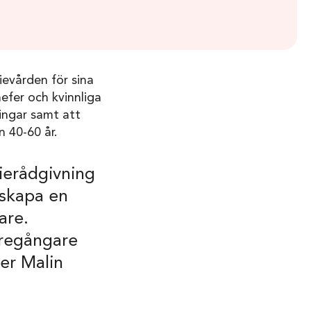
ievården för sina
efer och kvinnliga
ingar samt att
n 40-60 år.
ierådgivning
 skapa en
are.
öregångare
er Malin