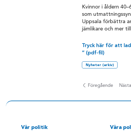
Kvinnor i åldern 40–6
som utmattningssynd
Uppsala förbättra ar
jämlikare och mer ti
Tryck här för att l
” (pdf-fil)
Nyheter (arkiv)
Föregående
Näst
Vår politik
Våra pol