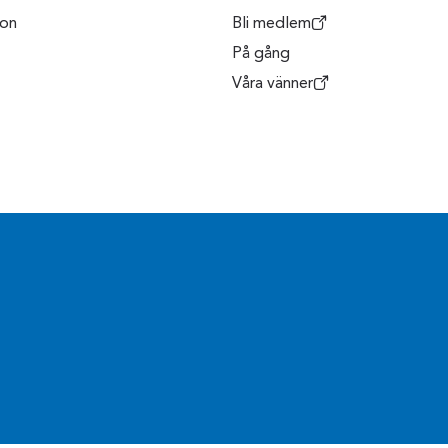
son
Bli medlem
På gång
Våra vänner