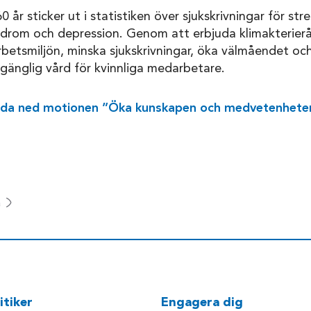
0 år sticker ut i statistiken över sjukskrivningar för str
rom och depression. Genom att erbjuda klimakterier
betsmiljön, minska sjukskrivningar, öka välmåendet och 
llgänglig vård för kvinnliga medarbetare.
adda ned motionen ”
Öka kunskapen och medvetenheten 
a
itiker
Engagera dig