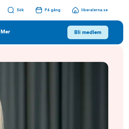
Sök
På gång
liberalerna.se
Mer
Bli medlem