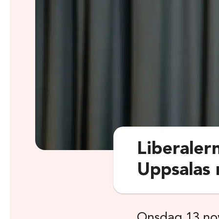
Liberalern
Uppsalas
Onsdag 13 no