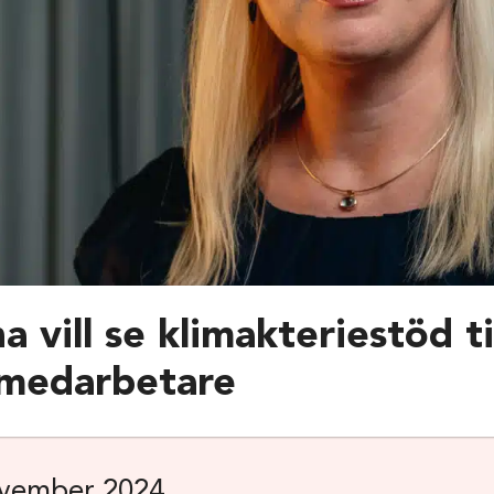
a vill se klimakteriestöd t
 medarbetare
vember 2024