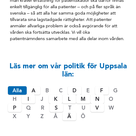
man kräver ersättning för patientskador ska därför finnas
enkelt tillgänglig för alla patienter – och på fler språk än
svenska – så att alla har samma goda möjligheter att
tillvarata sina lagstadgade rättigheter. Att patienter
anmäler allvarliga problem är också avgörande för att
vården ska fortsätta utvecklas. Vi vill öka
patientnämndens samarbete med alla delar inom vården.
Läs mer om vår politik för Uppsala
län:
Alla
A
B
C
D
E
F
G
H
I
J
K
L
M
N
O
P
Q
R
S
T
U
V
W
X
Y
Z
Å
Ä
Ö