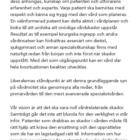
dess anhörigas, kunskap om patienten och utförarens
erfarenhet och expertis. Varje patient ska bemötas med
respekt och känna sig trygg med den vård som planeras.
En välinformerad patient kan delta aktivt i vårdplanen och
bidra till att undvika att onödiga vårdskador uppstår.
Resultat av till exempel kirurgiska ingrepp och andra
vårdinsatser kan förbättras avsevärt om dietist,
sjukgymnast och annan specialistkunskap finns med
naturligt redan från början och inte först när skador
uppstått. Med det som utgångspunkt kan en vård där
hela livssituationen beaktas utvecklas.
Liberalernas ståndpunkt är att denna grundläggande syn
på vårdmötet ska genomsyra alla nivåer, från
primärvården till den mest avancerade specialistvården.
Vår vision är att det ska vara noll vårdrelaterade skador.
Samtidigt går det inte att blunda för den verklighet vi står
inför. Patienter som drabbas av skador i vården måste få
rätt hjälp att kräva den ersättning och den upprättelse
som de har en lagstadgad rätt till. Information om hur