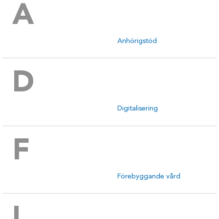
A
Anhörigstöd
D
Digitalisering
F
Förebyggande vård