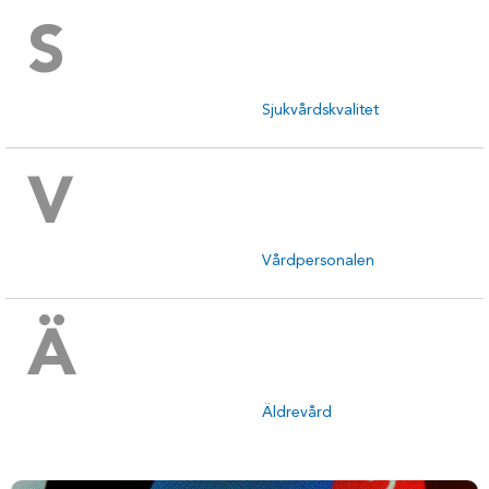
S
Sjukvårdskvalitet
V
Vårdpersonalen
Ä
Äldrevård